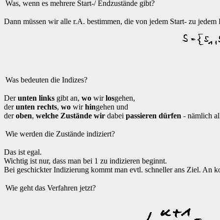
Was, wenn es mehrere Start-/ Endzustände gibt?
Dann müssen wir alle r.A. bestimmen, die von jedem Start- zu jede
Was bedeuten die Indizes?
Der
unten links
gibt an,
wo
wir
los
gehen,
der
unten rechts
,
wo
wir
hin
gehen und
der
oben
,
welche Zustände wir
dabei
passieren dürfen
- nämlich al
Wie werden die Zustände indiziert?
Das ist egal.
Wichtig ist nur, dass man bei 1 zu indizieren beginnt.
Bei geschickter Indizierung kommt man evtl. schneller ans Ziel. An 
Wie geht das Verfahren jetzt?